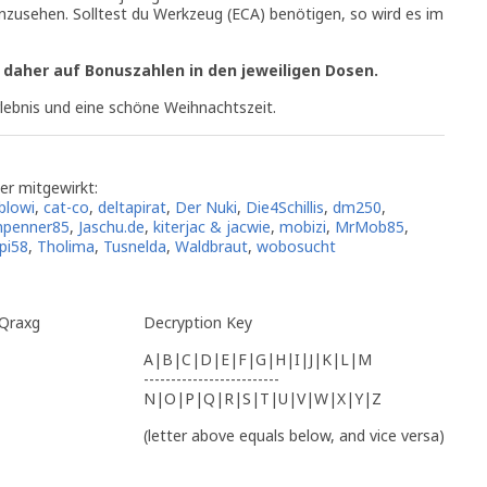
nzusehen. Solltest du Werkzeug (ECA) benötigen, so wird es im
 daher auf Bonuszahlen in den jeweiligen Dosen.
lebnis und eine schöne Weihnachtszeit.
er mitgewirkt:
blowi
,
cat-co
,
deltapirat
,
Der Nuki
,
Die4Schillis
,
dm250
,
npenner85
,
Jaschu.de
,
kiterjac & jacwie
,
mobizi
,
MrMob85
,
pi58
,
Tholima
,
Tusnelda
,
Waldbraut
,
wobosucht
 Qraxg
Decryption Key
A|B|C|D|E|F|G|H|I|J|K|L|M
-------------------------
N|O|P|Q|R|S|T|U|V|W|X|Y|Z
(letter above equals below, and vice versa)