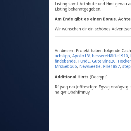
Listing samt Attribute und Hint genau a
Listing bekanntgegeben.
Am Ende gibt es einen Bonus. Achte
Wir wünschen dir ein schönes Adventser
An diesem Projekt haben folgende Cach
achslipp
,
Apollo13!
,
bessereHälfte1910
,
findebande
,
FundE
,
GuteMine20
,
Hecke
MrsBebo66
,
NewBeetle
,
Pille1887
,
step
Additional Hints
(
Decrypt
)
Rf jveq rva Jnffresrfgre Fgvsg oraögvtg.
na qvr Obahfmnuy.