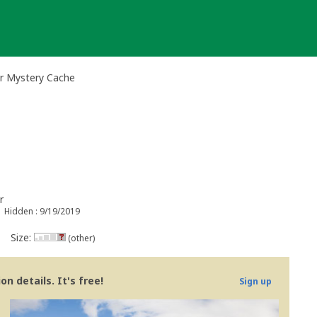
er Mystery Cache
r
Hidden : 9/19/2019
Size:
(other)
n details. It's free!
Sign up