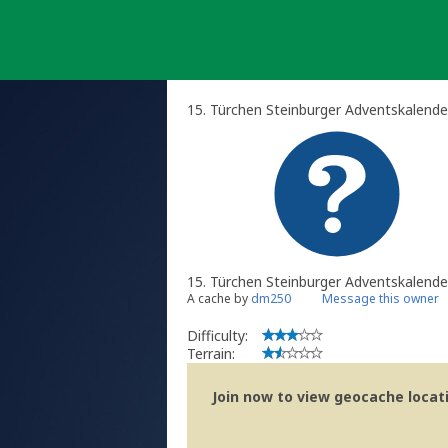
Skip
to
content
15. Türchen Steinburger Adventskalend
15. Türchen Steinburger Adventskalende
A cache by
dm250
Message this owner
Difficulty:
Terrain:
Join now to view geocache locatio