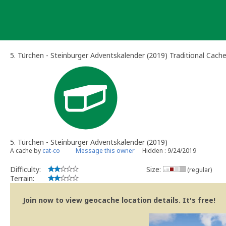
Skip
to
content
5. Türchen - Steinburger Adventskalender (2019) Traditional Cach
5. Türchen - Steinburger Adventskalender (2019)
A cache by
cat-co
Message this owner
Hidden : 9/24/2019
Difficulty:
Size:
(regular)
Terrain:
Join now to view geocache location details. It's free!