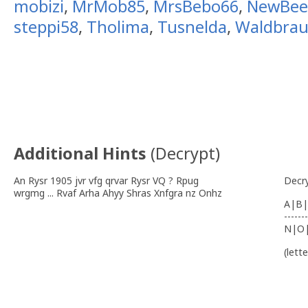
mobizi
,
MrMob85
,
MrsBebo66
,
NewBee
steppi58
,
Tholima
,
Tusnelda
,
Waldbrau
Additional Hints
(
Decrypt
)
An Rysr 1905 jvr vfg qrvar Rysr VQ ? Rpug
Decr
wrgmg ... Rvaf Arha Ahyy Shras Xnfgra nz Onhz
A|B|
-------
N|O
(lett