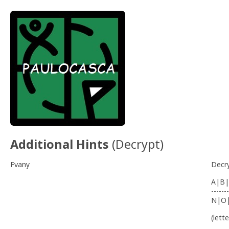
Additional Hints
(
Decrypt
)
Fvany
Decr
A|B|
-------
N|O
(lett