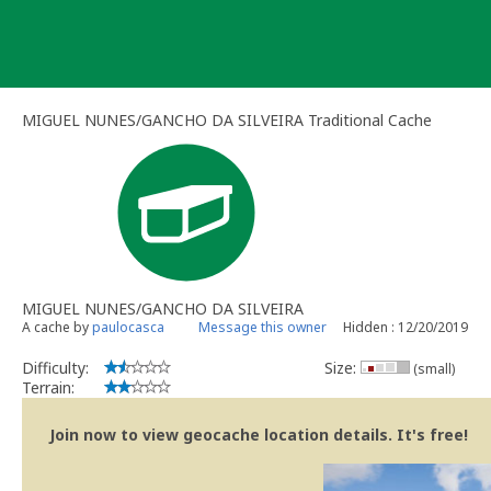
Skip
to
content
MIGUEL NUNES/GANCHO DA SILVEIRA Traditional Cache
MIGUEL NUNES/GANCHO DA SILVEIRA
A cache by
paulocasca
Message this owner
Hidden : 12/20/2019
Difficulty:
Size:
(small)
Terrain:
Join now to view geocache location details. It's free!