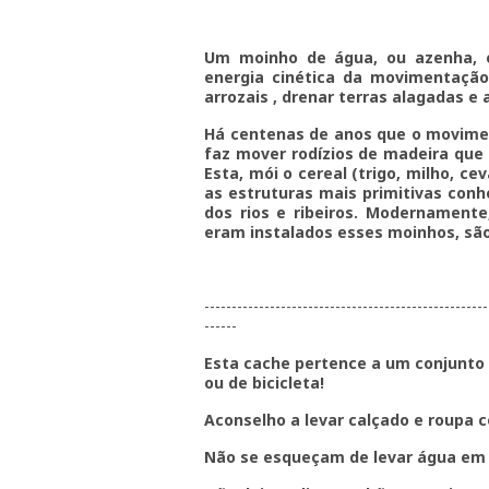
Um moinho de água, ou azenha, é
energia cinética da movimentação
arrozais , drenar terras alagadas e 
Há centenas de anos que o movime
faz mover rodízios de madeira que
Esta, mói o cereal (trigo, milho, c
as estruturas mais primitivas con
dos rios e ribeiros. Modernamente
eram instalados esses moinhos, são 
----------------------------------------------------
------
Esta cache pertence a um conjunto d
ou de bicicleta!
Aconselho a levar calçado e roupa c
Não se esqueçam de levar água em d