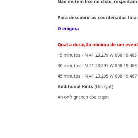
Não deitem lixo no chão, respeitam
Para descobrir as coordenadas finai
O enigma
Qual a duração minima de um even
15 minutos - N 41 23.279 W 008 19.465
30 minutos - N 41 23.297 W 008 19.463
45 minutos - N 41 23.295 W 008 19.467
Additional Hints
(
Decrypt
)
An onfr gncnqn cbe crqen.