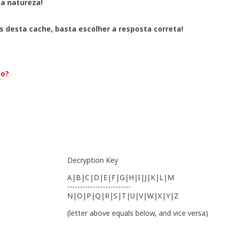
 a natureza!
s desta cache, basta escolher a resposta correta!
to?
Decryption Key
A|B|C|D|E|F|G|H|I|J|K|L|M
-------------------------
N|O|P|Q|R|S|T|U|V|W|X|Y|Z
(letter above equals below, and vice versa)