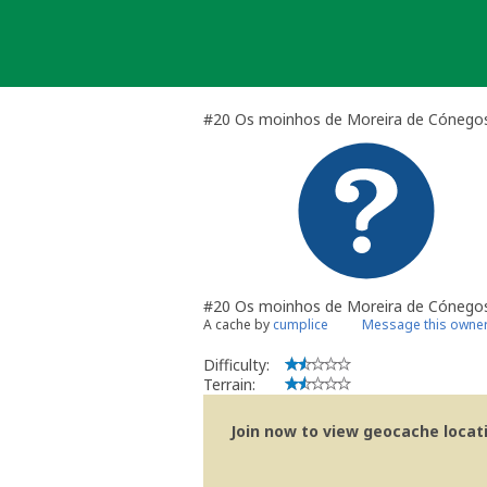
Skip
to
content
#20 Os moinhos de Moreira de Cónego
#20 Os moinhos de Moreira de Cónego
A cache by
cumplice
Message this owne
Difficulty:
Terrain:
Join now to view geocache locatio