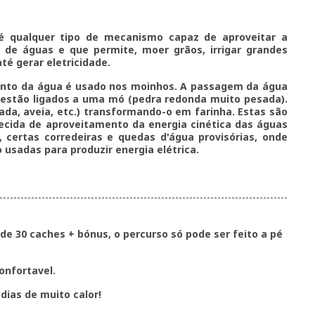
 qualquer tipo de mecanismo capaz de aproveitar a
 de águas e que permite, moer grãos, irrigar grandes
até gerar eletricidade.
nto da água é usado nos moinhos. A passagem da água
 estão ligados a uma mó (pedra redonda muito pesada).
evada, aveia, etc.) transformando-o em farinha. Estas são
hecida de aproveitamento da energia cinética das águas
, certas corredeiras e quedas d'água provisórias, onde
usadas para produzir energia elétrica.
----------------------------------------------------------------------------------
e 30 caches + bónus, o percurso só pode ser feito a pé
onfortavel.
ias de muito calor!