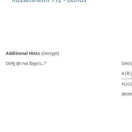
Additional Hints
(
Decrypt
)
Ovfg qh rva Ibyycs...?
Decr
A|B|
-------
N|O
(lett