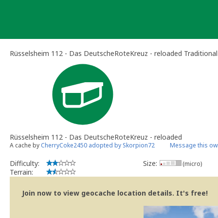
Skip
to
content
Rüsselsheim 112 - Das DeutscheRoteKreuz - reloaded Traditiona
Rüsselsheim 112 - Das DeutscheRoteKreuz - reloaded
A cache by
CherryCoke2450 adopted by Skorpion72
Message this ow
Difficulty:
Size:
(micro)
Terrain:
Join now to view geocache location details. It's free!