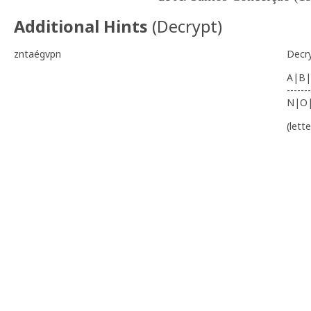
Additional Hints
(
Decrypt
)
zntaégvpn
Decr
A|B|
-------
N|O
(lett