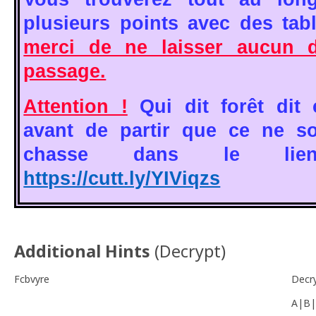
plusieurs points avec des tab
merci de ne laisser aucun d
passage.
Attention !
Qui dit forêt dit
avant de partir que ce ne s
chasse dans le lien
https://cutt.ly/YIViqzs
Additional Hints
(
Decrypt
)
Fcbvyre
Decr
A|B|
-------