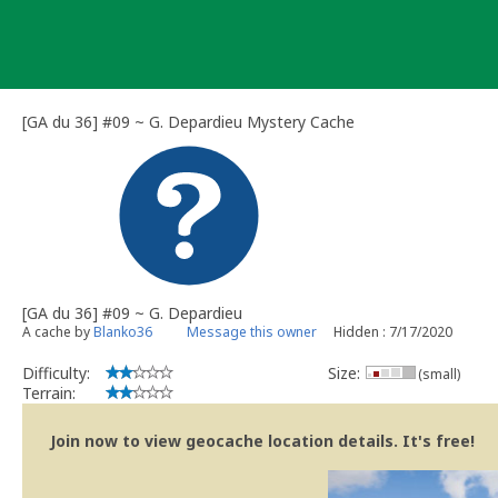
Skip
to
content
[GA du 36] #09 ~ G. Depardieu Mystery Cache
[GA du 36] #09 ~ G. Depardieu
A cache by
Blanko36
Message this owner
Hidden : 7/17/2020
Difficulty:
Size:
(small)
Terrain:
Join now to view geocache location details. It's free!