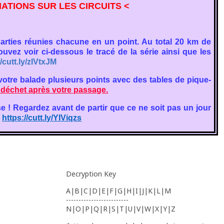
ATIONS SUR LES CIRCUITS <
arties réunies chacune en un point. Au total 20 km de
vez voir ci-dessous le tracé de la série ainsi que les
//cutt.ly/zIVtxJM
votre balade plusieurs points avec des tables de pique-
 déchet après votre passage.
sse ! Regardez avant de partir que ce ne soit pas un jour
:
https://cutt.ly/YIViqzs
Decryption Key
A|B|C|D|E|F|G|H|I|J|K|L|M
-------------------------
N|O|P|Q|R|S|T|U|V|W|X|Y|Z