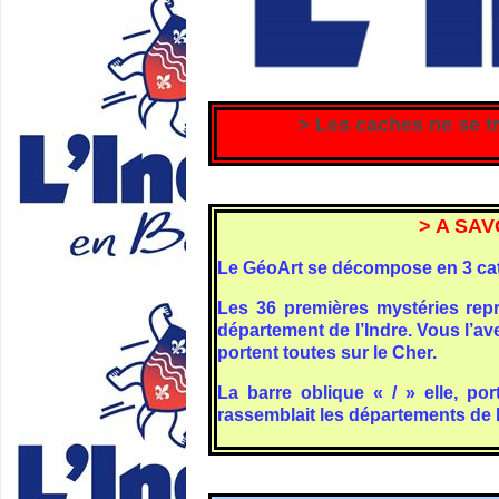
> Les caches ne se 
> A SAV
Le GéoArt se décompose en 3 catég
Les 36 premières mystéries repré
département de l’Indre. Vous l’av
portent toutes sur le Cher.
La barre oblique « / » elle, p
rassemblait les départements de l