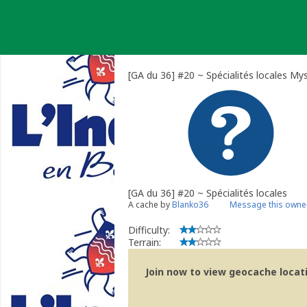
Skip
to
content
[GA du 36] #20 ~ Spécialités locales My
[GA du 36] #20 ~ Spécialités locales
A cache by
Blanko36
Message this owne
Difficulty:
Terrain:
Join now to view geocache locatio