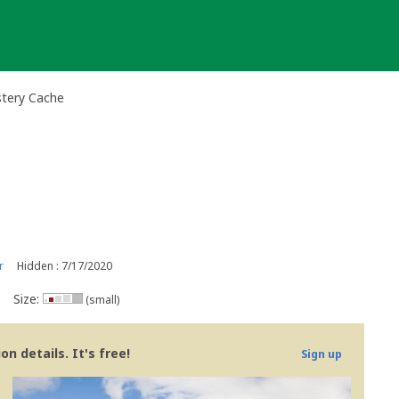
stery Cache
r
Hidden : 7/17/2020
Size:
(small)
n details. It's free!
Sign up