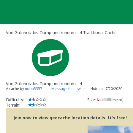
Skip
to
content
Von Grünholz bis Damp und rundum - 4 Traditional Cache
Von Grünholz bis Damp und rundum - 4
A cache by
noba5357
Message this owner
Hidden : 7/20/2020
Difficulty:
Size:
(micro)
Terrain:
Join now to view geocache location details. It's free!