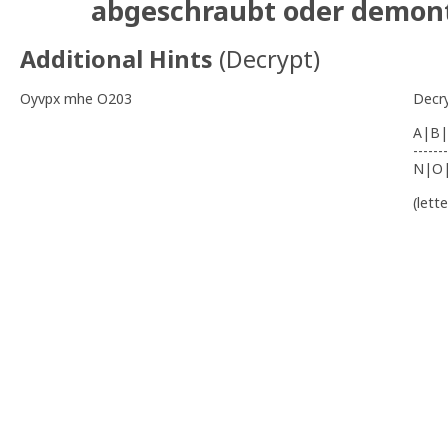
abgeschraubt oder demont
Additional Hints
(
Decrypt
)
Oyvpx mhe O203
Decr
A|B|
-------
N|O
(lett