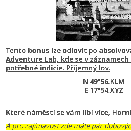
T
ento bonus lze odlovit po absolvo
Adventure Lab, kde se v záznamech 
potřebné indicie. Příjemný lov.
N 49°56.KLM
E 17°54.XYZ
Které náměstí se vám líbí více, Horní
A pro zajímavost zde máte pár dobovýc