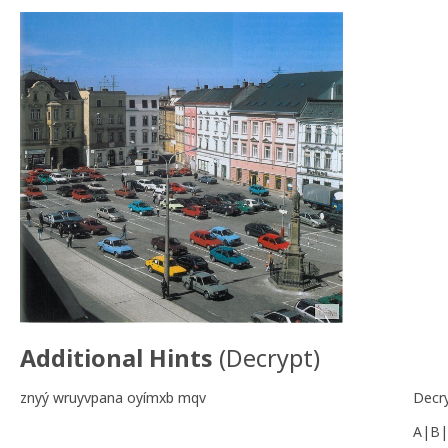
Additional Hints
(
Decrypt
)
znyý wruyvpana oyímxb mqv
Decr
A|B|