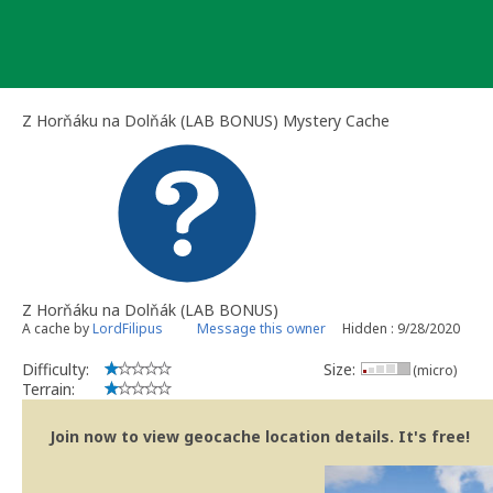
Skip
to
content
Z Horňáku na Dolňák (LAB BONUS) Mystery Cache
Z Horňáku na Dolňák (LAB BONUS)
A cache by
LordFilipus
Message this owner
Hidden : 9/28/2020
Difficulty:
Size:
(micro)
Terrain:
Join now to view geocache location details. It's free!