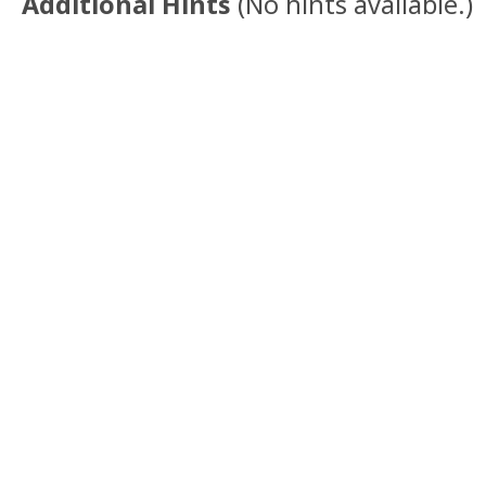
Additional Hints
(
No hints available.
)