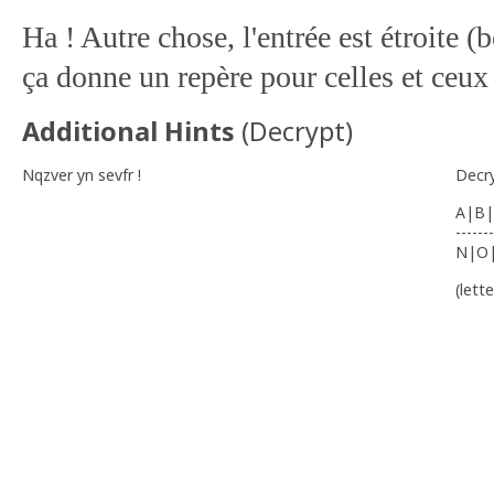
Ha ! Autre chose, l'entrée est étroite (
ça donne un repère pour celles et ceux
Additional Hints
(
Decrypt
)
Nqzver yn sevfr !
Decr
A|B|
-------
N|O
(lett