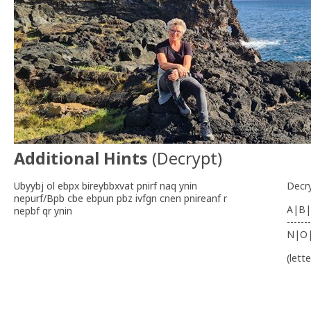
Additional Hints
(
Decrypt
)
Ubyybj ol ebpx bireybbxvat pnirf naq ynin
Decr
nepurf/Bpb cbe ebpun pbz ivfgn cnen pnireanf r
A|B|
nepbf qr ynin
-------
N|O
(lett