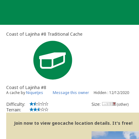
Skip
to
content
Coast of Lajinha #8 Traditional Cache
Coast of Lajinha #8
A cache by
Niquetjes
Message this owner
Hidden : 12/12/2020
Difficulty:
Size:
(other)
Terrain:
Join now to view geocache location details. It's free!