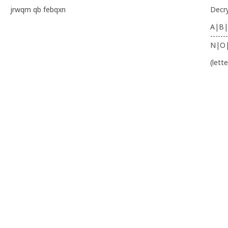
jrwqm qb febqxn
Decr
A|B|
-------
N|O
(lett