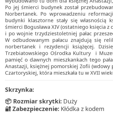
wybudowano tu dom dla księżnej Anastazji
Po jej śmierci budynek został przebudowa
Norbertanek. Po wprowadzeniu reformacj
budynki klasztorne stały się własnością 
śmierci Bogusława XIV (ostatniego księcia z 
i po wojnie trzydziestoletniej pałac przesz
W odbudowanym pałacu znajdują się reli
norbertanek i rezydencji książęcej. Dzisie
Trzebiatowskiego Ośrodka Kultury i Muze
pamięć o dawnych mieszkankach tego pałac
Anastazji, księżnej pomorskiej Zofii (wdowy po
Czartoryskiej, która mieszkała tu w XVII wiek
Skrzynka:
📦 Rozmiar skrytki:
Duży
🔐 Zabezpieczenie:
Kłódka z kodem