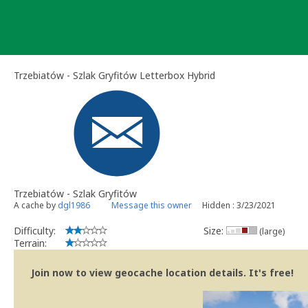
Skip
to
content
Trzebiatów - Szlak Gryfitów Letterbox Hybrid
Trzebiatów - Szlak Gryfitów
A cache by
dgl1986
Message this owner
Hidden : 3/23/2021
Difficulty:
Size:
(large)
Terrain:
Join now to view geocache location details. It's free!