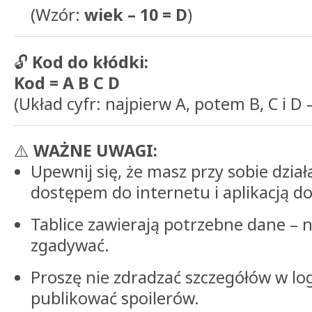
(Wzór:
wiek – 10 = D
)
🔓
Kod do kłódki:
Kod = A B C D
(Układ cyfr: najpierw A, potem B, C i D 
⚠️
WAŻNE UWAGI:
Upewnij się, że masz przy sobie dział
dostępem do internetu i aplikacją d
Tablice zawierają potrzebne dane – n
zgadywać.
Proszę nie zdradzać szczegółów w lo
publikować spoilerów.