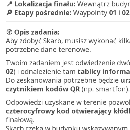
📍 Lokalizacja finału:
Wewnątrz budyn
🔎 Etapy pośrednie:
Waypointy
01
i
02
🧭
Opis zadania:
Aby zdobyć Skarb, musisz wykonać kilk
potrzebne dane terenowe.
Twoim zadaniem jest odwiedzenie dwó
02
) i odnalezienie tam
tablicy inform
Do zeskanowania potrzebne będzie
ur
czytnikiem kodów QR
(np. smartfon).
Odpowiedzi uzyskane w terenie pozwolą
czterocyfrowy kod otwierający kłód
finałową.
Skarb czeka w budynku wskazywanym 