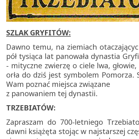
SZLAK GRYFITÓW:
Dawno temu, na ziemiach otaczającyc
pół tysiąca lat panowała dynastia Gryf
- mityczne zwierzę o ciele lwa, głowie
orła do dziś jest symbolem Pomorza. S
Wam poznać miejsca związane
z panowaniem tej dynastii.
TRZEBIATÓW:
Zapraszam do 700-letniego Trzebiato
dawni książęta stojąc w najstarszej czę