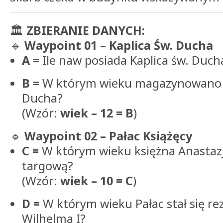
🏛️
ZBIERANIE DANYCH:
🔹
Waypoint 01 – Kaplica Św. Ducha
A =
Ile naw posiada Kaplica św. Duch
B =
W którym wieku magazynowano só
Ducha?
(Wzór:
wiek – 12 = B
)
🔹
Waypoint 02 – Pałac Książęcy
C =
W którym wieku księżna Anastaz
targową?
(Wzór:
wiek – 10 = C
)
D =
W którym wieku Pałac stał się re
Wilhelma I?