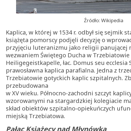
Źródło: Wikipedia
Kaplica, w której w 1534 r. odbył się sejmik 
książęta pomorscy podjęli decyzję o wprowad
przyjęciu luteranizmu jako religii panującej
wezwaniem Świętego Ducha w Trzebiatowie 
Heiligegeistkapelle, łac. Domus seu ecclesia S
prawosławna kaplica parafialna. Jedna z tr
Trzebiatowie gotyckich kaplic szpitalnych. Z
przebudowana
w XV wieku. Północno-zachodni szczyt kapli
wzorowanymi na stargardzkiej kolegiacie ma
skład obiektów szpitalno-opiekuńczych ufu
miejską Trzebiatowa.
Pałac Książęcy nad Młynówką