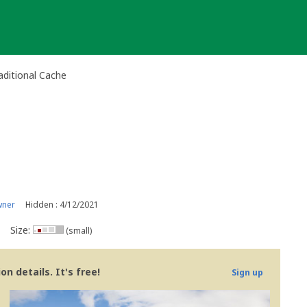
aditional Cache
wner
Hidden : 4/12/2021
Size:
(small)
n details. It's free!
Sign up