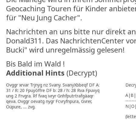
Geocaching Touren für Kinder anbieten
für "Neu Jung Cacher".
Nachrichten an uns bitte nur direkt a
Donald311. Das NachrichtenCenter vo
Bucki" wird unregelmässig gelesen!
Bis Bald im Wald !
Additional Hints
(
Decrypt
)
Ovggr xrvar Trjnyg nz Svany. SvanyXbbeqf DF A:
Decr
31 / R: 20 Fpuyöffre DF b: 28 / h: 28 Rva Fpuvyq
A|B|
ung 2 Frvgra. Rf fvaq ivryr Gnhfputrtrafgäaqr
-------
qeva. Ovggr oevatg nygr Fcvryfnpura, Gvrer,
N|O
Oüpure, .... zvg.
(lett