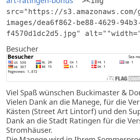
art-ratingen-bonus
""><img
src="https://s3.amazonaws.com/
images/dea6f862-be88-4629-94b3
f4570d1dc2d5.jpg" alt=""width=
Besucher
Viel Spaß wünschen Buckimaster & D
Vielen Dank an die Manege, für die V
Kästen (Street Art Lintorf) und den Sup
Dank an die Stadt Ratingen für die Ve
Stromhäuser.
Die Manege wird in Ihrem Sommerpr