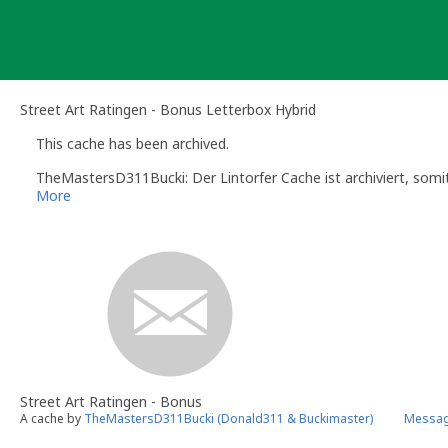
Skip
to
content
Street Art Ratingen - Bonus Letterbox Hybrid
This cache has been archived.
TheMastersD311Bucki: Der Lintorfer Cache ist archiviert, somit
More
Street Art Ratingen - Bonus
A cache by
TheMastersD311Bucki (Donald311 & Buckimaster)
Messag