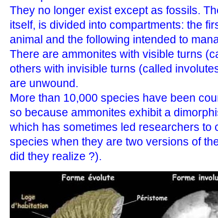
They no longer exist except as fossils. The
itself, is divided into compartments: the fir
animal and the following intended to manag
There are ammonites with visible turns (c
others with invisible turns (called involut
are unwound.
More than 10,000 species have been cou
so because ammonites exhibit a dimorphi
which has sometimes led researchers to c
species when they are two versions of t
did they realize ?).