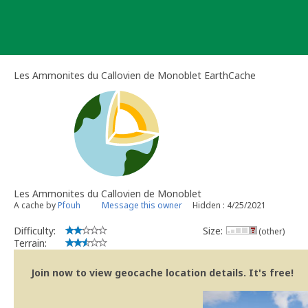
Skip
to
content
Les Ammonites du Callovien de Monoblet EarthCache
Les Ammonites du Callovien de Monoblet
A cache by
Pfouh
Message this owner
Hidden : 4/25/2021
Difficulty:
Size:
(other)
Terrain:
Join now to view geocache location details. It's free!