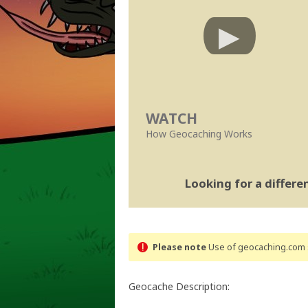
WATCH
How Geocaching Works
Looking for a differ
Please note
Use of geocaching.com s
Geocache Description: