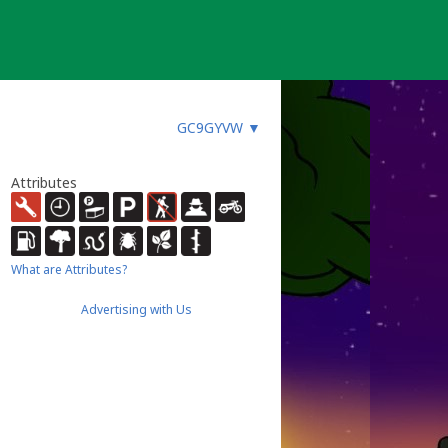
GC9GYVW
▼
Attributes
What are Attributes?
Advertising with Us