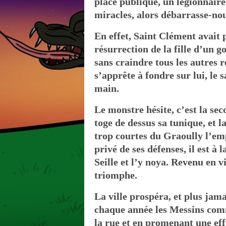
place publique, un légionnaire 
miracles, alors débarrasse-nou
En effet, Saint Clément avait p
résurrection de la fille d’un 
sans craindre tous les autres r
s’apprête à fondre sur lui, le 
main.
Le monstre hésite, c’est la se
toge de dessus sa tunique, et l
trop courtes du Graoully l’emp
privé de ses défenses, il est à
Seille et l’y noya. Revenu en vi
triomphe.
La ville prospéra, et plus jam
chaque année les Messins com
la rue et en promenant une effi