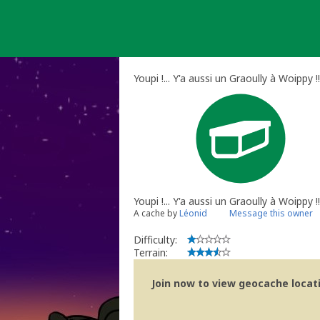
Skip
to
content
Youpi !... Y'a aussi un Graoully à Woippy !
Youpi !... Y'a aussi un Graoully à Woippy !!
A cache by
Léonid
Message this owner
Difficulty:
Terrain:
Join now to view geocache locatio