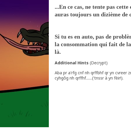
...En ce cas, ne tente pas cett
auras toujours un dizième de c
Si tu es en auto, pas de probl
la consommation qui fait de la
là.
Additional Hints
(
Decrypt
)
Aba pr a'rfg cnf nh qrffbhf qr yn cvreer z
cyhgôg nh qrffhf.......('tnssr à yn fèir!).