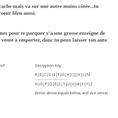
e cache mais va sur une autre moins côtée...tu
oeur bleu aussi.
èmes pour te parquer y'a une grosse enseigne de
 vente à emporter, donc tu peux laisser ton auto
nvf
Decryption Key
A|B|C|D|E|F|G|H|I|J|K|L|M
-------------------------
N|O|P|Q|R|S|T|U|V|W|X|Y|Z
(letter above equals below, and vice versa)