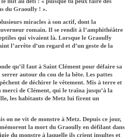
le mit au défi : « puisque tu peux faire des
s du Graoully ! ».
lusieurs miracles à son actif, dont la
gouverneur romain. Il se rendit à l’amphithéâtre
eptiles qui vivaient là. Lorsque le Graoully
saint l’arrête d’un regard et d’un geste de la
conde qu’il faut à Saint Clément pour défaire sa
a serrer autour du cou de la bête. Les pattes
êchent de déchirer le vêtement. Mis à terre et
 la merci de Clément, qui le traîna jusqu’à la
lle, les habitants de Metz lui firent un
ais on ne vit de monstre à Metz. Depuis ce jour,
mémorent la mort du Graoully en défilant dans
gie du monstre à laquelle ils crient insultes et