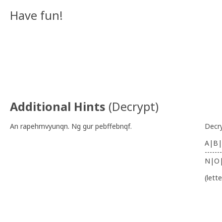
Have fun!
Additional Hints
(
Decrypt
)
An rapehmvyunqn. Ng gur pebffebnqf.
Decr
A|B|
-------
N|O
(lett