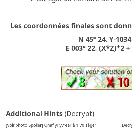
Les coordonnées finales sont donné
N 45° 24. Y-1034
E 003° 22. (X*Z)*2 +
Additional Hints
(
Decrypt
)
[Voir photo Spoiler] Qnaf yr yvreer à 1,70 zèger.
Decr