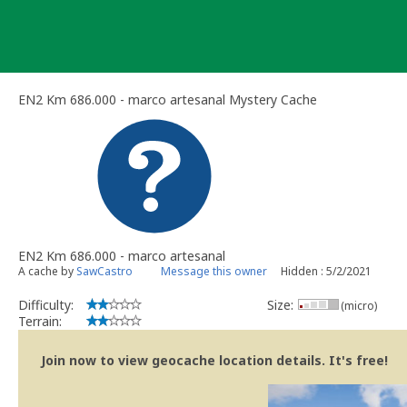
Skip
to
content
EN2 Km 686.000 - marco artesanal Mystery Cache
EN2 Km 686.000 - marco artesanal
A cache by
SawCastro
Message this owner
Hidden : 5/2/2021
Difficulty:
Size:
(micro)
Terrain:
Join now to view geocache location details. It's free!