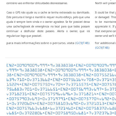
contrário vais enfrentar dificuldades desnecessárias.
North will presen
Caso o GPS não ajude ou a cache se tenha extraviado ou danificado.
It could be that 
Este percurso é longo e mantê-lo requer muito esforço, pelo que uma
or damaged. This 
ajuda é sempre bem vinda e o owner agradece. Se for possivel deixa
to be maintaine
uma cache/logbook de emergência no local para que todos possam
appreciate it. I
continuar a desfrutar deste passeio. Alerta o owner, que irá
that everyone can
regularizar logo que possivel.
owner and we'll t
para mais informações sobre o percurso, visita
(GC9JT4B)
for additional 
(GC9JT4B)