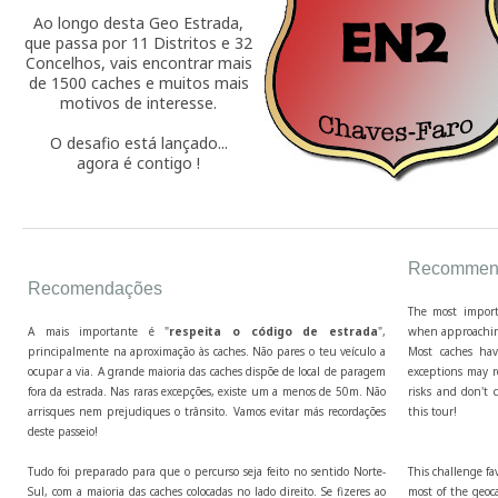
Ao longo desta Geo Estrada,
que passa por 11 Distritos e 32
Concelhos, vais encontrar mais
de 1500 caches e muitos mais
motivos de interesse.
O desafio está lançado...
agora é contigo !
Recommend
Recomendações
The most import
A mais importante é "
respeita o código de estrada
",
when approaching
principalmente na aproximação às caches. Não pares o teu veículo a
Most caches hav
ocupar a via. A grande maioria das caches dispõe de local de paragem
exceptions may r
fora da estrada. Nas raras excepções, existe um a menos de 50m. Não
risks and don't c
arrisques nem prejudiques o trânsito. Vamos evitar más recordações
this tour!
deste passeio!
Tudo foi preparado para que o percurso seja feito no sentido Norte-
This challenge fa
Sul, com a maioria das caches colocadas no lado direito. Se fizeres ao
most of the geoca