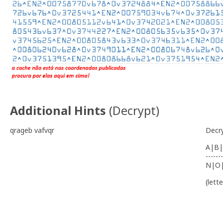
Additional Hints
(
Decrypt
)
qrageb vafvqr
Decr
A|B|
-------
N|O
(lett