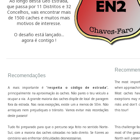
Ao longo desta Geo Estrada,
que passa por 11 Distritos e 32
Concelhos, vais encontrar mais
de 1500 caches e muitos mais
motivos de interesse.
O desafio está lançado...
agora é contigo !
Recommend
Recomendações
The most import
A mais importante é "
respeita o código de estrada
",
when approaching
principalmente na aproximação às caches. Não pares o teu veículo a
Most caches hav
ocupar a via. A grande maioria das caches dispõe de local de paragem
exceptions may r
fora da estrada. Nas raras excepções, existe um a menos de 50m. Não
risks and don't c
arrisques nem prejudiques o trânsito. Vamos evitar más recordações
this tour!
deste passeio!
Tudo foi preparado para que o percurso seja feito no sentido Norte-
This challenge fa
Sul, com a maioria das caches colocadas no lado direito. Se fizeres ao
most of the geoca
contrário vais enfrentar dificuldades desnecessárias.
North will presen