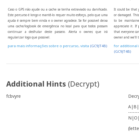
Caso o GPS não ajude ou a cache se tenha extraviado ou danificado.
It could be that 
Este percurso é longo e mantê-lo requer muito esforço, pelo que uma
or damaged. This 
ajuda é sempre bem vinda e o owner agradece. Se for possivel deixa
to be maintaine
uma cache/logbook de emergência no local para que todos possam
appreciate it. I
continuar a desfrutar deste passeio. Alerta o owner, que irá
that everyone can
regularizar logo que possivel.
owner and we'll t
para mais informações sobre o percurso, visita
(GC9JT4B)
for additional 
(GC9JT4B)
Additional Hints
(
Decrypt
)
fcbvyre
Decr
A|B|
-------
N|O
(lett