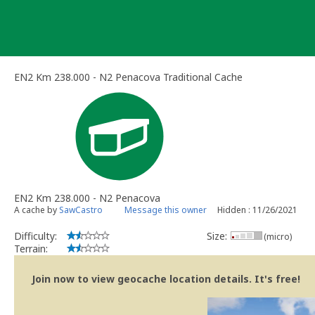
Skip
to
content
EN2 Km 238.000 - N2 Penacova Traditional Cache
EN2 Km 238.000 - N2 Penacova
A cache by
SawCastro
Message this owner
Hidden : 11/26/2021
Difficulty:
Size:
(micro)
Terrain:
Join now to view geocache location details. It's free!