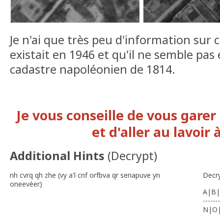
Je n'ai que très peu d'information sur ce
existait en 1946 et qu'il ne semble pas
cadastre napoléonien de 1814.
Je vous conseille de vous garer
et d'aller au lavoir 
Additional Hints
(
Decrypt
)
nh cvrq qh zhe (vy a'l cnf orfbva qr senapuve yn
Decr
oneevèer)
A|B|
-------
N|O