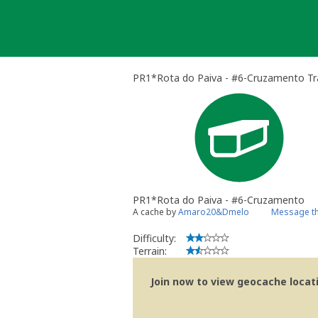
Skip
to
content
PR1*Rota do Paiva - #6-Cruzamento Tra
PR1*Rota do Paiva - #6-Cruzamento
A cache by
Amaro20&Dmelo
Message th
Difficulty:
Terrain:
Join now to view geocache locatio