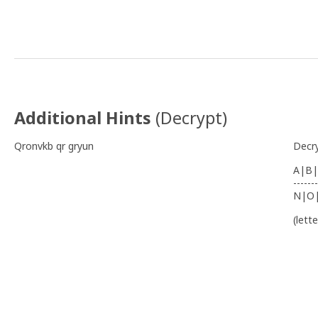
N 39° 43.702' W 008° 06.831'
Additional Hints
(
Decrypt
)
Qronvkb qr gryun
Decr
A|B|
-------
N|O
(lett