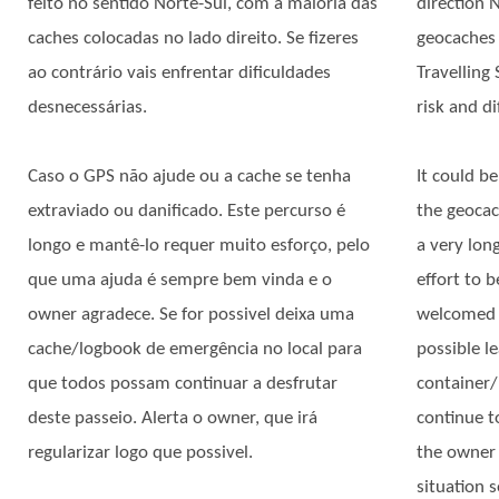
feito no sentido Norte-Sul, com a maioria das
direction 
caches colocadas no lado direito. Se fizeres
geocaches 
ao contrário vais enfrentar dificuldades
Travelling
desnecessárias.
risk and dif
Caso o GPS não ajude ou a cache se tenha
It could be
extraviado ou danificado. Este percurso é
the geocac
longo e mantê-lo requer muito esforço, pelo
a very lon
que uma ajuda é sempre bem vinda e o
effort to 
owner agradece. Se for possivel deixa uma
welcomed a
cache/logbook de emergência no local para
possible l
que todos possam continuar a desfrutar
container/
deste passeio. Alerta o owner, que irá
continue to
regularizar logo que possivel.
the owner 
situation 