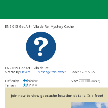
Skip
to
content
EN2 015 GeoArt - Vila de Rei Mystery Cache
EN2 015 GeoArt - Vila de Rei
A cache by
Clavent
Message this owner
Hidden : 2/21/2022
Difficulty:
Size:
(micro)
Terrain:
Join now to view geocache location details. It's free!