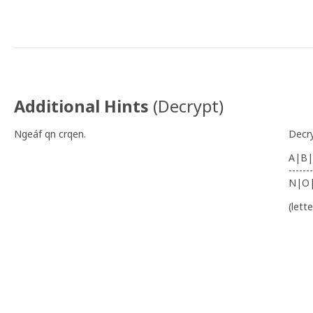
N 39° 40.323' W 8° 6.710'
Additional Hints
(
Decrypt
)
Ngeáf qn crqen.
Decr
A|B|
-------
N|O
(lett