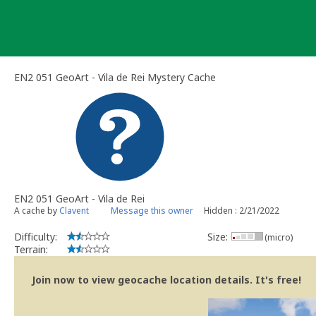
Skip
to
content
EN2 051 GeoArt - Vila de Rei Mystery Cache
EN2 051 GeoArt - Vila de Rei
A cache by
Clavent
Message this owner
Hidden : 2/21/2022
Difficulty:
Size:
(micro)
Terrain:
Join now to view geocache location details. It's free!