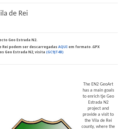
la de Rei
jecto Geo Estrada N2.
 de Rei podem ser descarregadas
AQUI
em formato .GPX
s Geo Estrada N2, visita
(GC9JT4B)
The EN2 GeoArt
has a main goals
to enrich tje Geo
Estrada N2
project and
provide a visit to
the Vila de Rei
county, where the