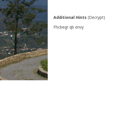
N 39° 40.091' W 8° 5.865'
Additional Hints
(
Decrypt
)
Fhcbegr qb envy