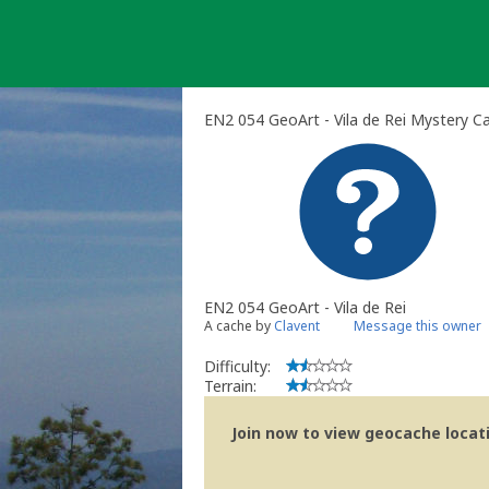
Skip
to
content
EN2 054 GeoArt - Vila de Rei Mystery C
EN2 054 GeoArt - Vila de Rei
A cache by
Clavent
Message this owner
Difficulty:
Terrain:
Join now to view geocache locatio