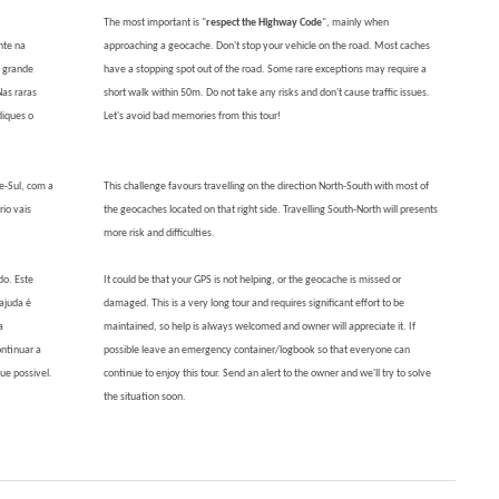
The most important is "
respect the Highway Code
", mainly when
nte na
approaching a geocache. Don't stop your vehicle on the road. Most caches
A grande
have a stopping spot out of the road. Some rare exceptions may require a
Nas raras
short walk within 50m. Do not take any risks and don't cause traffic issues.
diques o
Let's avoid bad memories from this tour!
te-Sul, com a
This challenge favours travelling on the direction North-South with most of
rio vais
the geocaches located on that right side. Travelling South-North will presents
more risk and difficulties.
do. Este
It could be that your GPS is not helping, or the geocache is missed or
ajuda é
damaged. This is a very long tour and requires significant effort to be
a
maintained, so help is always welcomed and owner will appreciate it. If
ntinuar a
possible leave an emergency container/logbook so that everyone can
que possivel.
continue to enjoy this tour. Send an alert to the owner and we'll try to solve
the situation soon.