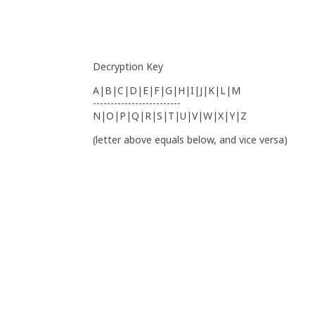
Decryption Key
A|B|C|D|E|F|G|H|I|J|K|L|M
-------------------------
N|O|P|Q|R|S|T|U|V|W|X|Y|Z
(letter above equals below, and vice versa)