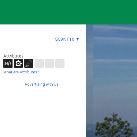
GC9NTT0
▼
Attributes
What are Attributes?
Advertising with Us