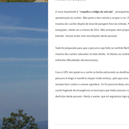
A mais importante é "
respeita o código de estrada
", principalme
aproximação às caches. Não pares o teu veículo a ocupar a via. 
maioria das caches dispõe de local de paragem fora da estrada. 
excepções, existe um a menos de 50m. Não arrisques nem preju
trânsito. Vamos evitar más recordações deste passeio!
Tudo foi preparado para que o percurso seja feito no sentido Nor
maioria das caches colocadas no lado direito. Se fizeres ao contrá
enfrentar dificuldades desnecessárias.
Caso o GPS não ajude ou a cache se tenha extraviado ou danifica
percurso é longo e mantê-lo requer muito esforço, pelo que uma 
sempre bem vinda e o owner agradece. Se for possivel deixa um
cache/logbook de emergência no local para que todos possam co
desfrutar deste passeio. Alerta o owner, que irá regularizar logo 