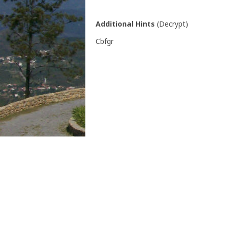
N 39° 38.666' W 8° 8.646'
Additional Hints
(
Decrypt
)
Cbfgr