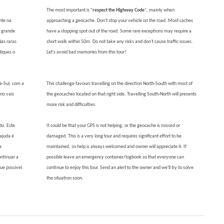
The most important is "
respect the Highway Code
", mainly when
nte na
approaching a geocache. Don't stop your vehicle on the road. Most caches
A grande
have a stopping spot out of the road. Some rare exceptions may require a
Nas raras
short walk within 50m. Do not take any risks and don't cause traffic issues.
diques o
Let's avoid bad memories from this tour!
te-Sul, com a
This challenge favours travelling on the direction North-South with most of
rio vais
the geocaches located on that right side. Travelling South-North will presents
more risk and difficulties.
do. Este
It could be that your GPS is not helping, or the geocache is missed or
ajuda é
damaged. This is a very long tour and requires significant effort to be
a
maintained, so help is always welcomed and owner will appreciate it. If
ntinuar a
possible leave an emergency container/logbook so that everyone can
que possivel.
continue to enjoy this tour. Send an alert to the owner and we'll try to solve
the situation soon.