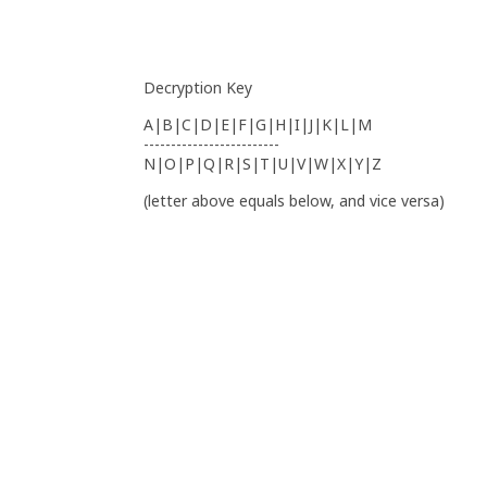
Decryption Key
A|B|C|D|E|F|G|H|I|J|K|L|M
-------------------------
N|O|P|Q|R|S|T|U|V|W|X|Y|Z
(letter above equals below, and vice versa)