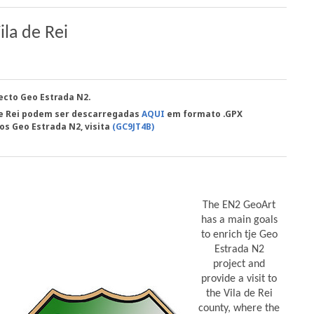
la de Rei
jecto Geo Estrada N2.
 de Rei podem ser descarregadas
AQUI
em formato .GPX
s Geo Estrada N2, visita
(GC9JT4B)
The EN2 GeoArt
has a main goals
to enrich tje Geo
Estrada N2
project and
provide a visit to
the Vila de Rei
county, where the