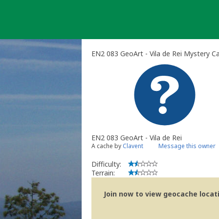
Skip
to
content
EN2 083 GeoArt - Vila de Rei Mystery C
EN2 083 GeoArt - Vila de Rei
A cache by
Clavent
Message this owner
Difficulty:
Terrain:
Join now to view geocache locatio