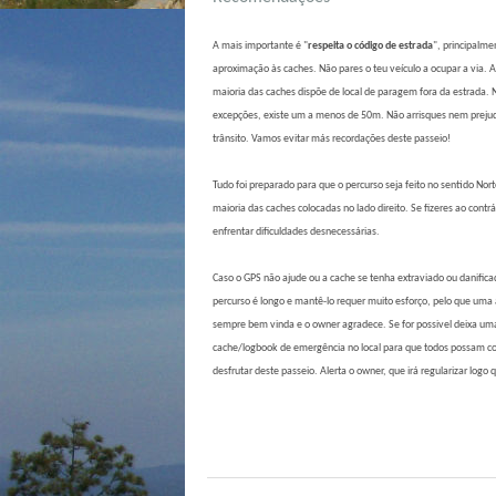
A mais importante é "
respeita o código de estrada
", principalme
aproximação às caches. Não pares o teu veículo a ocupar a via. 
maioria das caches dispõe de local de paragem fora da estrada. 
excepções, existe um a menos de 50m. Não arrisques nem preju
trânsito. Vamos evitar más recordações deste passeio!
Tudo foi preparado para que o percurso seja feito no sentido Nor
maioria das caches colocadas no lado direito. Se fizeres ao contrá
enfrentar dificuldades desnecessárias.
Caso o GPS não ajude ou a cache se tenha extraviado ou danifica
percurso é longo e mantê-lo requer muito esforço, pelo que uma 
sempre bem vinda e o owner agradece. Se for possivel deixa um
cache/logbook de emergência no local para que todos possam co
desfrutar deste passeio. Alerta o owner, que irá regularizar logo 