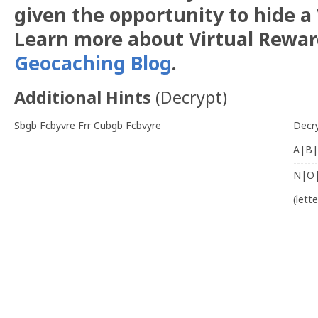
given the opportunity to hide a 
Learn more about Virtual Rewar
Geocaching Blog
.
Additional Hints
(
Decrypt
)
Sbgb Fcbyvre Frr Cubgb Fcbvyre
Decr
A|B|
-------
N|O
(lett