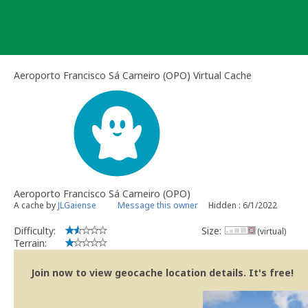
Skip
to
content
Aeroporto Francisco Sá Carneiro (OPO) Virtual Cache
Aeroporto Francisco Sá Carneiro (OPO)
A cache by
JLGaiense
Message this owner
Hidden : 6/1/2022
Difficulty:
Size:
(virtual)
Terrain:
Join now to view geocache location details. It's free!