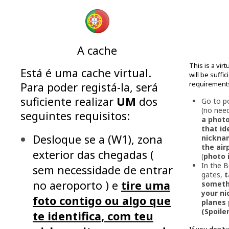
A cache
This is a virt
Está é uma cache virtual.
will be suffici
requirement
Para poder registá-la, será
suficiente realizar
UM
dos
Go to po
(no need
seguintes requisitos:
a photo
that id
Desloque se a (W1), zona
nickna
the air
exterior das chegadas (
(
photo i
In the B
sem necessidade de entrar
gates,
t
no aeroporto ) e
tire uma
somethi
your ni
foto contigo ou algo que
planes 
(Spoile
te identifica, com teu
If you don't 