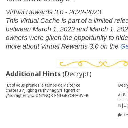
Virtual Rewards 3.0 - 2022-2023
This Virtual Cache is part of a limited rele
between March 1, 2022 and March 1, 202
owners were given the opportunity to hide
more about Virtual Rewards 3.0 on the
Ge
Additional Hints
(
Decrypt
)
[Et si vous preniez le temps de visiter ce
Decr
château ?], gbhg ra fhvinag yrf égncrf qr
A|B|
y'nqiragher yno ONYNQR PNFGRYQHABVFR
-------
N|O
(lett