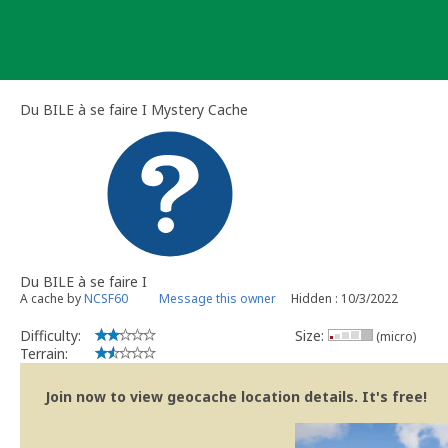
Skip
to
content
Du BILE à se faire I Mystery Cache
Du BILE à se faire I
A cache by
NCSF60
Message this owner
Hidden : 10/3/2022
Difficulty:
Size:
(micro)
Terrain:
Join now to view geocache location details. It's free!