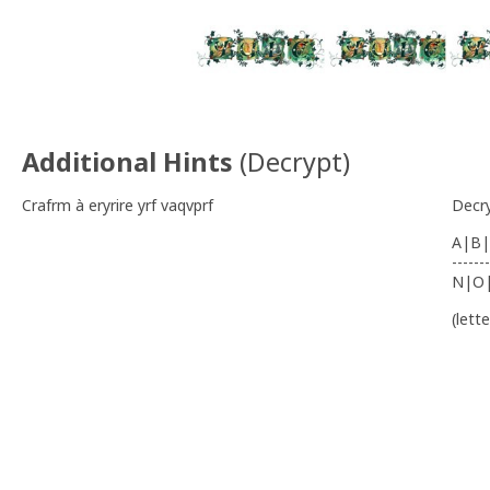
Additional Hints
(
Decrypt
)
Crafrm à eryrire yrf vaqvprf
Decr
A|B|
-------
N|O
(lett