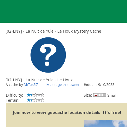
Skip
to
content
[02-LNY] - La Nuit de Yule - Le Houx Mystery Cache
[02-LNY] - La Nuit de Yule - Le Houx
A cache by
MiTus57
Message this owner
Hidden : 9/10/2022
Difficulty:
Size:
(small)
Terrain:
Join now to view geocache location details. It's free!