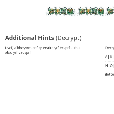
Additional Hints
(
Decrypt
)
Uvcf, a'bhoyvrm cnf qr eryrire yrf écvprf ... rhu
Decr
aba, yrf vaqvprf
A|B|
-------
N|O
(lett