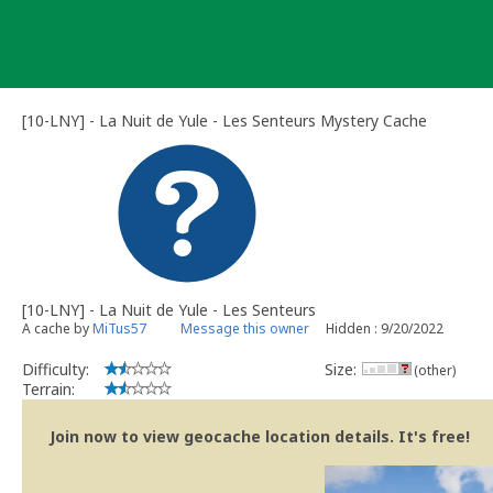
Skip
to
content
[10-LNY] - La Nuit de Yule - Les Senteurs Mystery Cache
[10-LNY] - La Nuit de Yule - Les Senteurs
A cache by
MiTus57
Message this owner
Hidden : 9/20/2022
Difficulty:
Size:
(other)
Terrain:
Join now to view geocache location details. It's free!