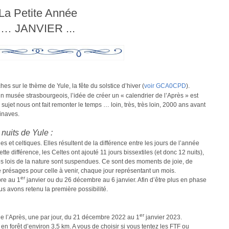
La Petite Année
… JANVIER ...
hes sur le thème de Yule, la fête du solstice d’hiver (
voir GCA0CPD
).
d’un musée strasbourgeois, l’idée de créer un « calendrier de l’Après » est
et nous ont fait remonter le temps … loin, très, très loin, 2000 ans avant
inaves.
 nuits de Yule
:
 et celtiques. Elles résultent de la différence entre les jours de l’année
te différence, les Celtes ont ajouté 11 jours bissextiles (et donc 12 nuits),
les lois de la nature sont suspendues. Ce sont des moments de joie, de
e présages pour celle à venir, chaque jour représentant un mois.
er
bre au 1
janvier ou du 26 décembre au 6 janvier. Afin d’être plus en phase
us avons retenu la première possibilité.
er
de l’Après, une par jour, du 21 décembre 2022 au 1
janvier 2023.
n forêt d’environ 3,5 km. A vous de choisir si vous tentez les FTF ou