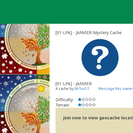
Skip
to
content
[01-LPA] - JANVIER Mystery Cache
[01-LPA] - JANVIER
A cache by
MiTus57
Message this owner
Difficulty:
Terrain:
Join now to view geocache locatio