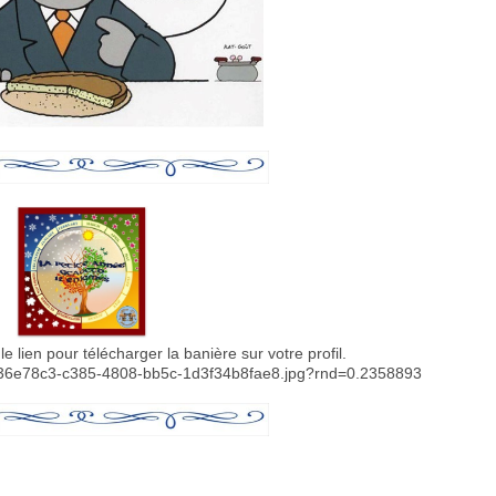
 le lien pour télécharger la banière sur votre profil.
/d36e78c3-c385-4808-bb5c-1d3f34b8fae8.jpg?rnd=0.2358893