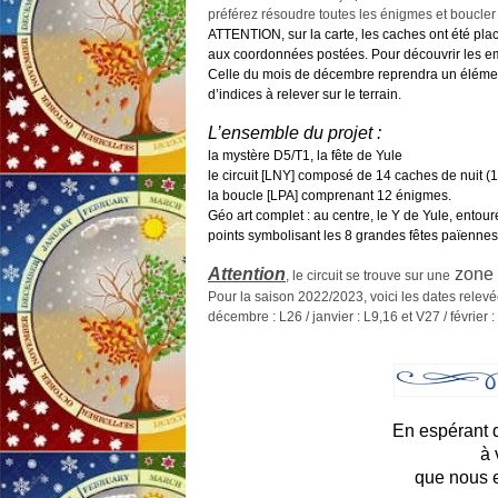
préférez résoudre toutes les énigmes et boucler 
ATTENTION, sur la carte, les caches ont été plac
aux coordonnées postées. Pour découvrir les e
Celle du mois de décembre reprendra un élément
d’indices à relever sur le terrain.
L’ensemble du projet :
la mystère D5/T1, la fête de Yule
le circuit [LNY] composé de 14 caches de nuit (1 
la boucle [LPA] comprenant 12 énigmes.
Géo art complet : au centre, le Y de Yule, entou
points symbolisant les 8 grandes fêtes païennes
Attention
zone
, le circuit se trouve sur une
Pour la saison 2022/2023, voici les dates relev
décembre : L26 / janvier : L9,16 et V27 / février 
En espérant q
à 
que nous e