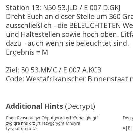
Station 13: N50 53.JLD / E 007 D.GKJ
Dreht Euch an dieser Stelle um 360 Gra
ausschließlich - die BELEUCHTETEN We
und Haltestellen sowie hoch oben. Lit
dazu - auch wenn sie beleuchtet sind.
Ergebnis = M
Ziel: 50 53.MMC / E 007 A.KCB
Code: Westafrikanischer Binnenstaat m
Additional Hints
(
Decrypt
)
Pbqr: Rvasnpu qvr Ohpufgnora qrf Yöfhatfjbegrf
Decr
zvg qra nhs qrz Jrt rezvggrygra Mnuyra
A|B|
tyrvpufrgmra 😉