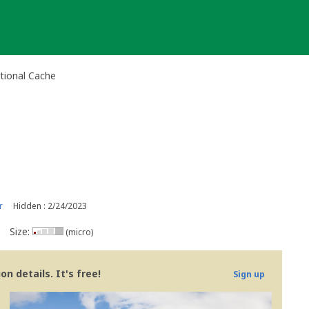
itional Cache
r
Hidden : 2/24/2023
Size:
(micro)
n details. It's free!
Sign up