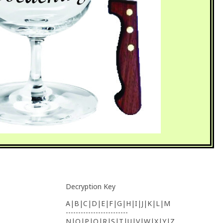
Decryption Key
A|B|C|D|E|F|G|H|I|J|K|L|M
-------------------------
N|O|P|Q|R|S|T|U|V|W|X|Y|Z