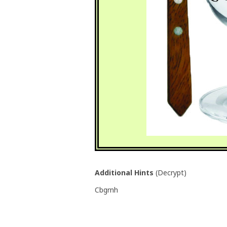
Additional Hints
(
Decrypt
)
Cbgrnh