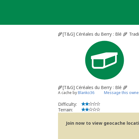
Skip
to
content
🌾 [T&G] Céréales du Berry : Blé 🌾 Trad
🌾 [T&G] Céréales du Berry : Blé 🌾
A cache by
Blanko36
Message this owne
Difficulty:
Terrain:
Join now to view geocache locatio