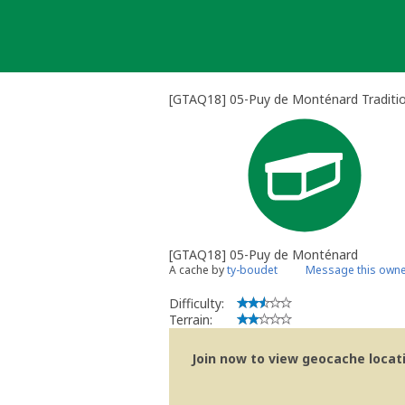
Skip
to
content
[GTAQ18] 05-Puy de Monténard Traditi
[GTAQ18] 05-Puy de Monténard
A cache by
ty-boudet
Message this own
Difficulty:
Terrain:
Join now to view geocache locatio