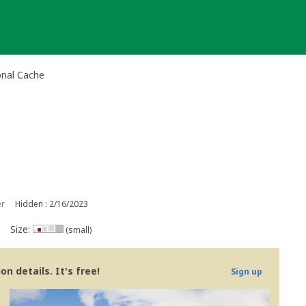
onal Cache
er
Hidden : 2/16/2023
Size:
(small)
n details. It's free!
Sign up