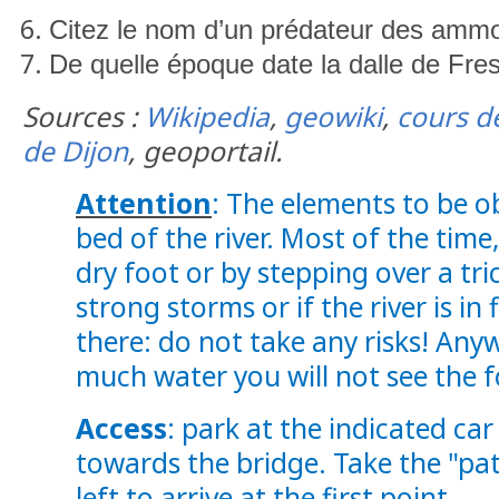
Citez le nom d’un prédateur des ammo
De quelle époque date la dalle de Fre
Sources :
Wikipedia
,
geowiki
,
cours d
de Dijon
, geoportail.
Attention
: The elements to be o
bed of the river.
Most of the time,
dry foot or by stepping over a tric
strong storms or if the river is in
there: do not take any risks!
Anywa
much water you will not see the fo
Access
: park at the indicated ca
towards the bridge.
Take the "pat
left to arrive at the first point.