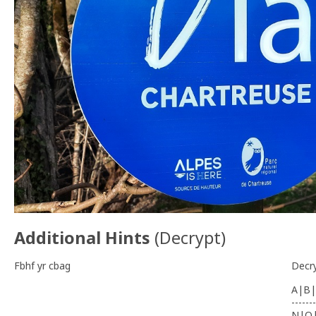
Additional Hints
(
Decrypt
)
Fbhf yr cbag
Decr
A|B|
-------
N|O