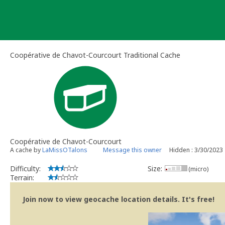
Skip
to
content
Coopérative de Chavot-Courcourt Traditional Cache
Coopérative de Chavot-Courcourt
A cache by
LaMissOTalons
Message this owner
Hidden : 3/30/2023
Difficulty:
Size:
(micro)
Terrain:
Join now to view geocache location details. It's free!