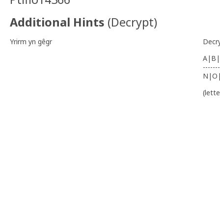
Additional Hints
(
Decrypt
)
Yrirm yn gêgr
Decr
A|B|
-------
N|O
(lett