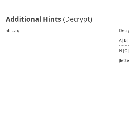
Additional Hints
(
Decrypt
)
nh cvrq
Decr
A|B|
-------
N|O
(lett