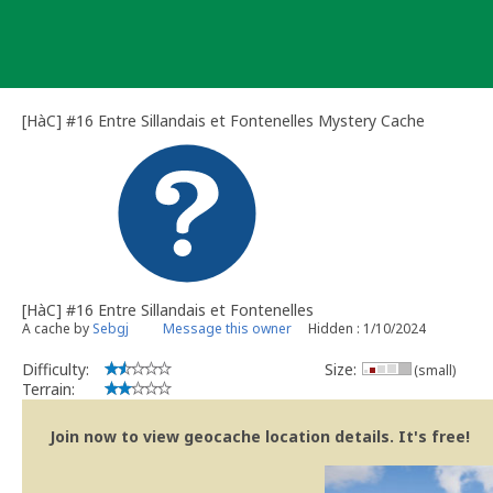
Skip
to
content
[HàC] #16 Entre Sillandais et Fontenelles Mystery Cache
[HàC] #16 Entre Sillandais et Fontenelles
A cache by
Sebgj
Message this owner
Hidden : 1/10/2024
Difficulty:
Size:
(small)
Terrain:
Join now to view geocache location details. It's free!