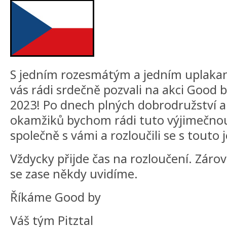
S jedním rozesmátým a jedním upla
vás rádi srdečně pozvali na akci Good 
2023! Po dnech plných dobrodružství
okamžiků bychom rádi tuto výjimečnou 
společně s vámi a rozloučili se s touto 
Vždycky přijde čas na rozloučení. Záro
se zase někdy uvidíme.
Říkáme Good by
Váš tým Pitztal