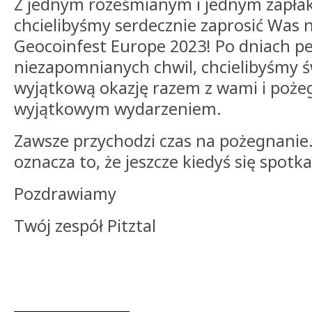
Z jednym roześmianym i jednym zapła
chcielibyśmy serdecznie zaprosić Was 
Geocoinfest Europe 2023! Po dniach pe
niezapomnianych chwil, chcielibyśmy 
wyjątkową okazję razem z wami i pożeg
wyjątkowym wydarzeniem.
Zawsze przychodzi czas na pożegnanie.
oznacza to, że jeszcze kiedyś się spotk
Pozdrawiamy
Twój zespół Pitztal