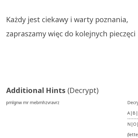
Każdy jest ciekawy i warty poznania,
zapraszamy więc do kolejnych pieczęci 
Additional Hints
(
Decrypt
)
pmlgnw mr mebmhzvravrz
Decr
A|B|
-------
N|O
(lett