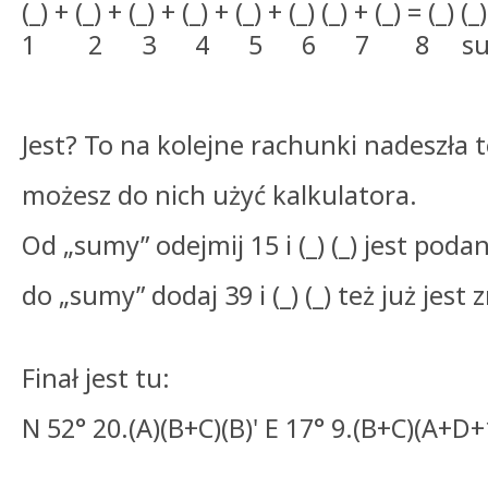
(_) + (_) + (_) + (_) + (_) + (_) (_) + (_) = (_) (_)
1 2 3 4 5 6 7 8 su
Jest? To na kolejne rachunki nadeszła t
możesz do nich użyć kalkulatora.
Od „sumy” odejmij 15 i (_) (_) jest pod
do „sumy” dodaj 39 i (_) (_) też już je
Finał jest tu:
N 52° 20.(A)(B+C)(B)' E 17° 9.(B+C)(A+D+1