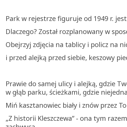
Park w rejestrze figuruje od 1949 r. jes
Dlaczego? Został rozplanowany w sposó
Obejrzyj zdjęcia na tablicy i policz n
i przed alejką przed siebie, keszowy pi
Prawie do samej ulicy i alejką, gdzie Tw
w głąb parku, ścieżkami, gdzie niejed
Miń kasztanowiec biały i znów przez Tob
„Z historii Kleszczewa” - ona tym raz
zachwyca.