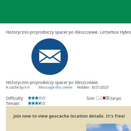
Skip
to
content
Historyczno-przyrodniczy spacer po Kleszczewie. Letterbox Hybri
Historyczno-przyrodniczy spacer po Kleszczewie.
A cache by
k-6
Message this owner
Hidden : 8/21/2023
Difficulty:
Size:
(large)
Terrain:
Join now to view geocache location details. It's free!