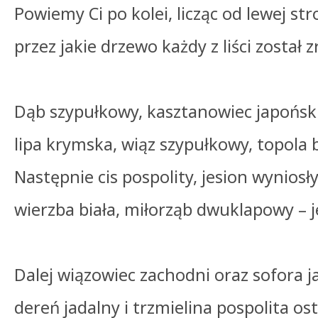
Powiemy Ci po kolei, licząc od lewej str
przez jakie drzewo każdy z liści został 
Dąb szypułkowy, kasztanowiec japoński
lipa krymska, wiąz szypułkowy, topola b
Następnie cis pospolity, jesion wyniosły
wierzba biała, miłorząb dwuklapowy – j
Dalej wiązowiec zachodni oraz sofora j
dereń jadalny i trzmielina pospolita os