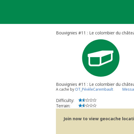
Skip
to
content
Bouvignies #11 : Le colombier du châte
Bouvignies #11 : Le colombier du châte
A cache by
OT_PévèleCarembault
Messag
Difficulty:
Terrain:
Join now to view geocache locatio