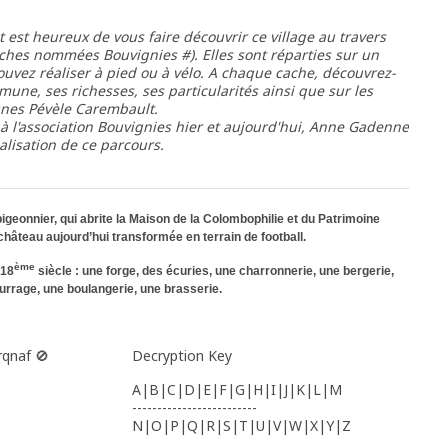
 est heureux de vous faire découvrir ce village au travers
caches nommées Bouvignies #). Elles sont réparties sur un
uvez réaliser à pied ou à vélo. A chaque cache, découvrez-
mune, ses richesses, ses particularités ainsi que sur les
nes Pévèle Carembault.
 à l'association Bouvignies hier et aujourd'hui, Anne Gadenne
alisation de ce parcours.
igeonnier, qui abrite la Maison de la Colombophilie et du Patrimoine
 château aujourd’hui transformée en terrain de football.
ème
 18
siècle : une forge, des écuries, une charronnerie, une bergerie,
ourrage, une boulangerie, une brasserie.
rqnaf 🚫
Decryption Key
A|B|C|D|E|F|G|H|I|J|K|L|M
-------------------------
N|O|P|Q|R|S|T|U|V|W|X|Y|Z