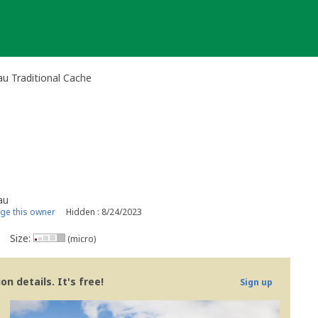
au Traditional Cache
au
e this owner
Hidden : 8/24/2023
Size:
(micro)
n details. It's free!
Sign up