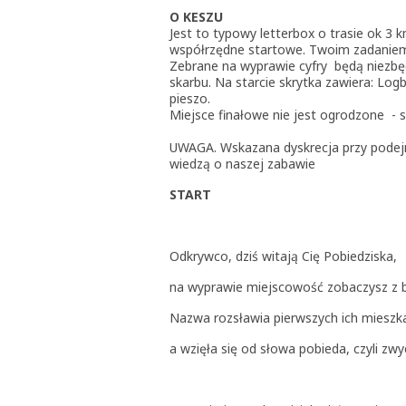
O KESZU
Jest to typowy letterbox o trasie ok 3 
współrzędne startowe. Twoim zadaniem
Zebrane na wyprawie cyfry będą niezbęd
skarbu. Na starcie skrytka zawiera: Lo
pieszo.
Miejsce finałowe nie jest ogrodzone - s
UWAGA. Wskazana dyskrecja przy podejmo
wiedzą o naszej zabawie
START
Odkrywco, dziś witają Cię Pobiedziska,
na wyprawie miejscowość zobaczysz z bl
Nazwa rozsławia pierwszych ich mies
a wzięła się od słowa pobieda, czyli zwy