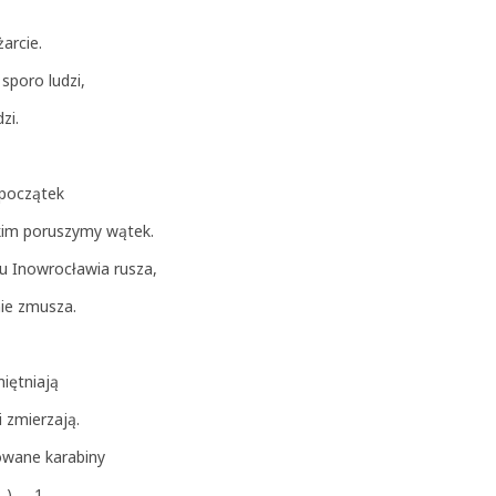
arcie.
sporo ludzi,
zi.
 początek
skim poruszymy wątek.
nku Inowrocławia rusza,
 nie zmusza.
miętniają
i zmierzają.
owane karabiny
. (_) 1