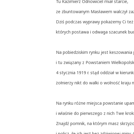
Tu Kazimierz Odnowiciel miał starcie,
ze zbuntowanym Masławem walczył zaż
Dziś podczas wyprawy pokażemy Ci też 
których postawa i odwaga szacunek bud
Na pobiedziskim rynku jest keszowania
i tu związany z Powstaniem Wielkopol
4 stycznia 1919 r. stąd oddział w kieru
żołnierzy nikt do walki o wolność kraju
Na rynku różne miejsca powstanie upa
i właśnie do pierwszego z nich Twe krok
Znajdź pomnik, na którym masz skrzyż
i policz, ile ich jest bez zdziwionej miny