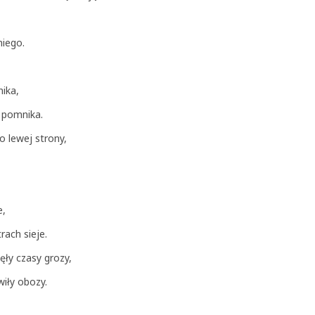
niego.
nika,
ę pomnika.
go lewej strony,
e,
rach sieje.
ęły czasy grozy,
awiły obozy.