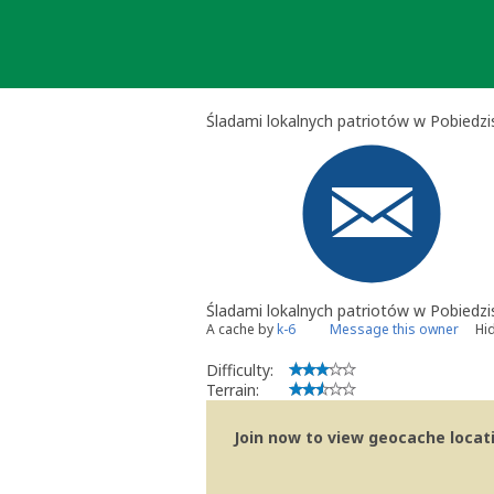
Skip
to
content
Śladami lokalnych patriotów w Pobiedzi
Śladami lokalnych patriotów w Pobiedzi
A cache by
k-6
Message this owner
Hi
Difficulty:
Terrain:
Join now to view geocache locatio