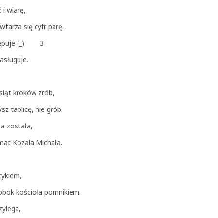
i wiarę,
wtarza się cyfr parę.
ystępuje (_) 3
zasługuje.
siąt kroków zrób,
z tablicę, nie grób.
na została,
emat Kozala Michała.
rzykiem,
obok kościoła pomnikiem.
zylega,