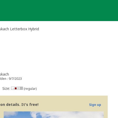
skach Letterbox Hybrid
skach
dden : 9/7/2023
Size:
(regular)
n details. It's free!
Sign up