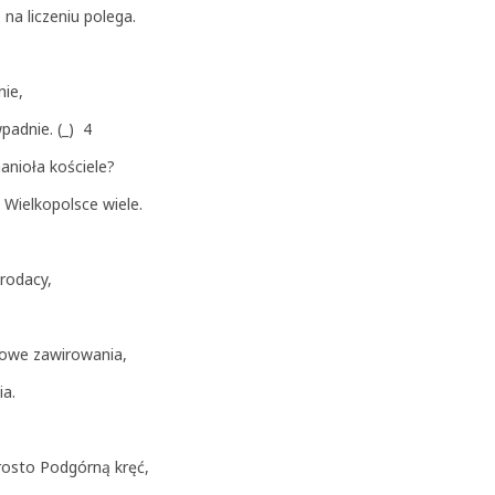
na liczeniu polega.
nie,
wpadnie. (_) 4
hanioła kościele?
w Wielkopolsce wiele.
 rodacy,
ejowe zawirowania,
ia.
rosto Podgórną kręć,