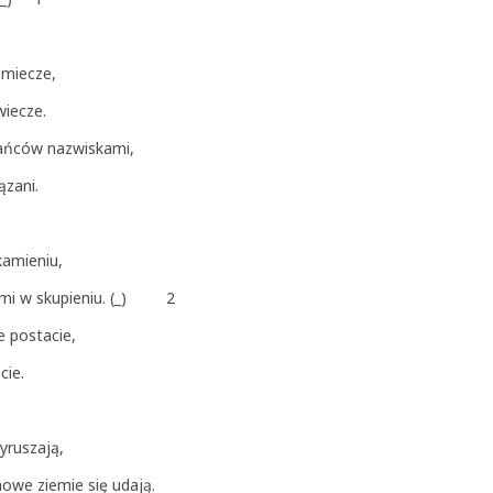
 miecze,
wiecze.
stańców nazwiskami,
ązani.
 kamieniu,
skami w skupieniu. (_) 2
e postacie,
cie.
yruszają,
nowe ziemie się udają.