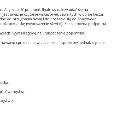
km. Aby znaleźć pojemnik finałowy należy udać się na
 jest uważne czytanie wskazówek zawartych w opisie kesza.
ne do otrzymania hasła i do dostania się do finałowego
gbook, pieczątkę (wyposażenie skrytki). Kesza można podjąć na
ąsiedzi wyrazili zgodę na umieszczenie pojemnika.
waniu i prosze nie wrzucac zdjęć spoilerów, jednak sąsiedzi
iska.
zkańców męstwo,
cięstwo.