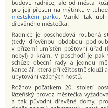
budovu radnice, ale od města Rož
pro její přesun na mýtinku v tehdej
městském parku
. Vznikl tak úpl
dřevěného městečka.
Radnice je poschoďová roubená s
(tedy dřevěnou obdobou podloub
v přízemí umístěn poštovní úřad (
nebyl) a krám. V poschodí je pak 
schůze obecní rady a jednou mě
kancelář, která příležitostně sloužil
ubytování vzácných hostů.
Rožnov počátkem 20. století pos
lázeňský provoz městečka vyžadova
a tak původní dřevěné domy, pro