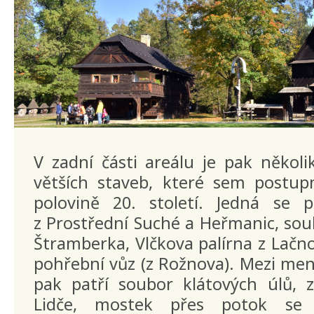
V zadní části areálu je pak několi
větších staveb, které sem postup
polovině 20. století. Jedná se 
z Prostřední Suché a Heřmanic, sou
Štramberka, Vlčkova palírna z Lačno
pohřební vůz (z Rožnova). Mezi menš
pak patří soubor klátových úlů, 
Lidče, mostek přes potok se 