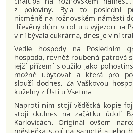
chalupa na rožnovském náměstí.
z poloviny. Byla to poslední př
nicméně na rožnovském náměstí dod
dřevěný dům, v rohu u výjezdu na Pa
v ní bývala cukrárna, dnes je v ní tra
Vedle hospody na Posledním gr
hospoda, rovněž roubená patrová s
jejží přízemí sloužilo jako pohostins
možné ubytovat a která pro pot
slouží dodnes. Za Vaškovou hosp
kuželny z Ústí u Vsetína.
Naproti nim stojí věděcká kopie fojt
stojí dodnes na začátku údolí B
Karlovicách. Originál ovšem nar
městečka stojí na samotě a jeho h