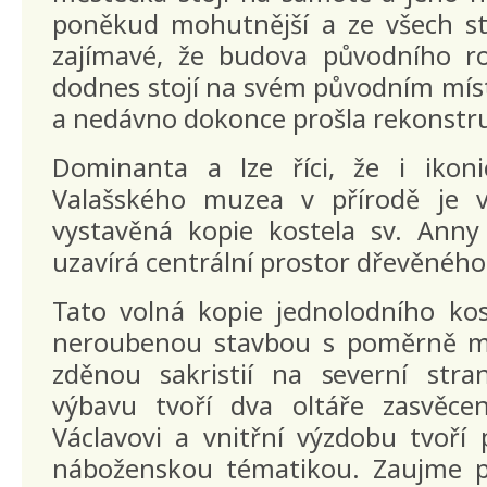
poněkud mohutnější a ze všech st
zajímavé, že budova původního ro
dodnes stojí na svém původním místě
a nedávno dokonce prošla rekonstru
Dominanta a lze říci, že i ikon
Valašského muzea v přírodě je v
vystavěná kopie kostela sv. Anny 
uzavírá centrální prostor dřevěnéh
Tato volná kopie jednolodního kos
neroubenou stavbou s poměrně m
zděnou sakristií na severní stra
výbavu tvoří dva oltáře zasvěce
Václavovi a vnitřní výzdobu tvoří 
náboženskou tématikou. Zaujme 