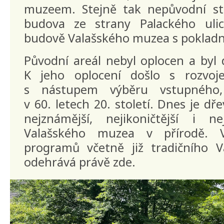
muzeem. Stejně tak nepůvodní st
budova ze strany Palackého ulic
budově Valašského muzea s pokladna
Původní areál nebyl oplocen a byl 
K jeho oplocení došlo s rozvo
s nástupem výběru vstupného
v 60. letech 20. století. Dnes je d
nejznámější, nejikoničtější i nej
Valašského muzea v přírodě. V
programů včetně již tradičního 
odehrává právě zde.