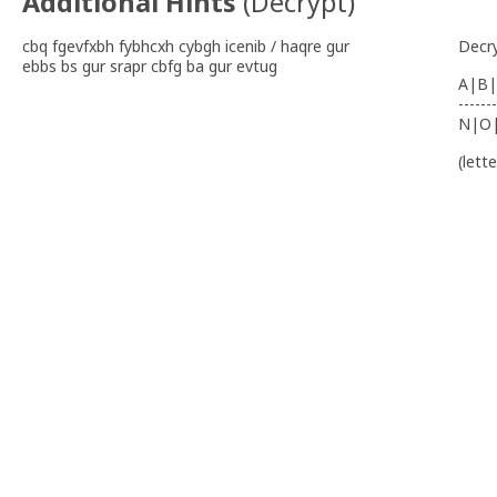
Additional Hints
(
Decrypt
)
cbq fgevfxbh fybhcxh cybgh icenib / haqre gur
Decr
ebbs bs gur srapr cbfg ba gur evtug
A|B|
-------
N|O
(lett