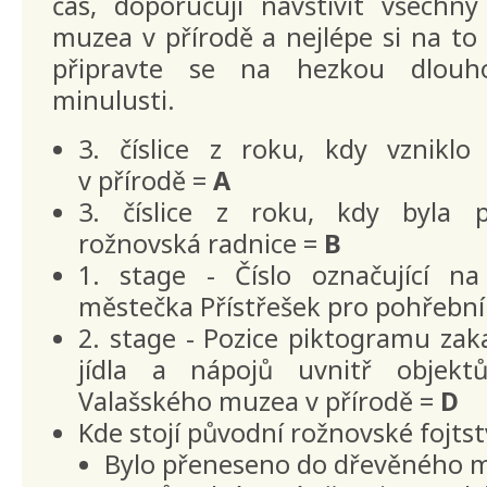
čas, doporučuji navštívit všechny
muzea v přírodě a nejlépe si na to 
připravte se na hezkou dlouh
minulusti.
3. číslice z roku, kdy vznikl
v přírodě =
A
3. číslice z roku, kdy byla 
rožnovská radnice =
B
1. stage - Číslo označující 
městečka Přístřešek pro pohřební
2. stage - Pozice piktogramu za
jídla a nápojů uvnitř objek
Valašského muzea v přírodě =
D
Kde stojí původní rožnovské fojtst
Bylo přeneseno do dřevěného 