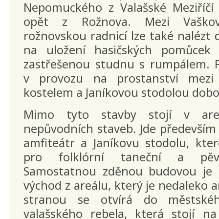
Nepomuckého z Valašské Meziříčí
opět z Rožnova. Mezi Vaško
rožnovskou radnicí lze také nalézt
na uložení hasičských pomůcek a
zastřešenou studnu s rumpálem. P
v provozu na prostanství mezi
kostelem a Janíkovou stodolou dobo
Mimo tyto stavby stojí v are
nepůvodních staveb. Jde především
amfiteátr a Janíkovu stodolu, kte
pro folklórní taneční a pěve
Samostatnou zděnou budovou je b
východ z areálu, který je nedaleko 
stranou se otvírá do městské
valašského rebela, která stojí na