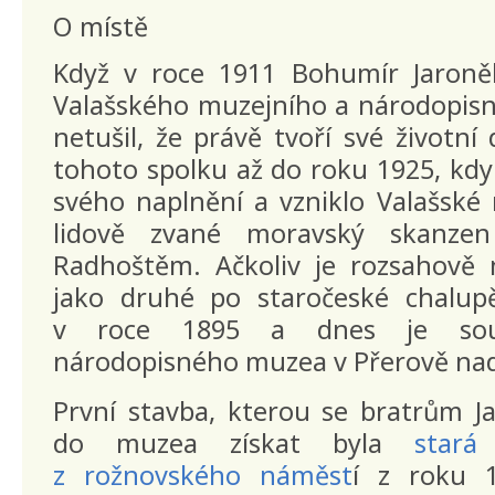
O místě
Když v roce 1911 Bohumír Jaroněk 
Valašského muzejního a národopisn
netušil, že právě tvoří své životní
tohoto spolku až do roku 1925, kdy
svého naplnění a vzniklo Valašské
lidově zvané moravský skanze
Radhoštěm. Ačkoliv je rozsahově n
jako druhé po staročeské chalupě,
v roce 1895 a dnes je souč
národopisného muzea v Přerově na
První stavba, kterou se bratrům J
do muzea získat byla
stará
z rožnovského náměst
í z roku 1