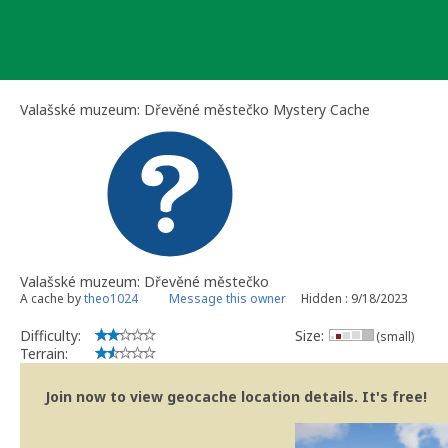
Skip
to
content
Valašské muzeum: Dřevěné městečko Mystery Cache
Valašské muzeum: Dřevěné městečko
A cache by
theo1024
Message this owner
Hidden : 9/18/2023
Difficulty:
Size:
(small)
Terrain:
Join now to view geocache location details. It's free!