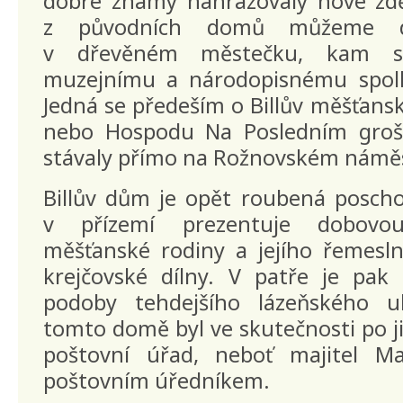
dobře známý nahrazovaly nové zd
z původních domů můžeme do
v dřevěném městečku, kam s
muzejnímu a národopisnému spolk
Jedná se předeším o Billův měšťans
nebo Hospodu Na Posledním groši
stávaly přímo na Rožnovském náměs
Billův dům je opět roubená poscho
v přízemí prezentuje dobovo
měšťanské rodiny a jejího řemesl
krejčovské dílny. V patře je pak
podoby tehdejšího lázeňského u
tomto domě byl ve skutečnosti po 
poštovní úřad, neboť majitel Ma
poštovním úředníkem.