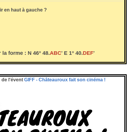
ir en haut à gauche ?
 la forme :
N 46° 48.
ABC
' E 1° 40.
DEF
'
 de l'évent
GIFF - Châteauroux fait son cinéma !