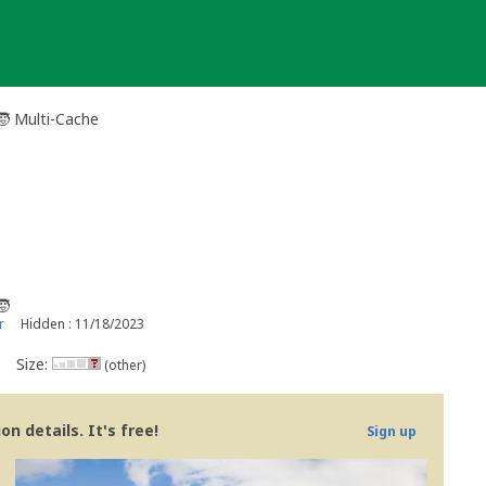
🧒​ Multi-Cache
​
r
Hidden : 11/18/2023
Size:
(other)
n details. It's free!
Sign up