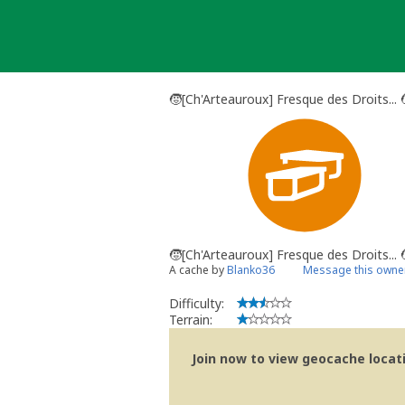
Skip
to
content
🧒[Ch'Arteauroux] Fresque des Droits... 
🧒[Ch'Arteauroux] Fresque des Droits... 
A cache by
Blanko36
Message this owne
Difficulty:
Terrain:
Join now to view geocache locatio