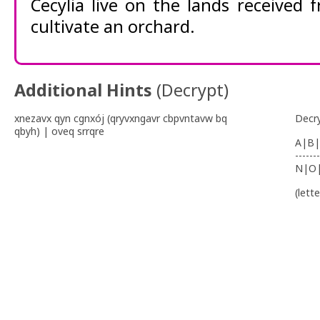
Cecylia live on the lands received
cultivate an orchard.
Additional Hints
(
Decrypt
)
xnezavx qyn cgnxój (qryvxngavr cbpvntavw bq
Decr
qbyh) | oveq srrqre
A|B|
-------
N|O
(lett