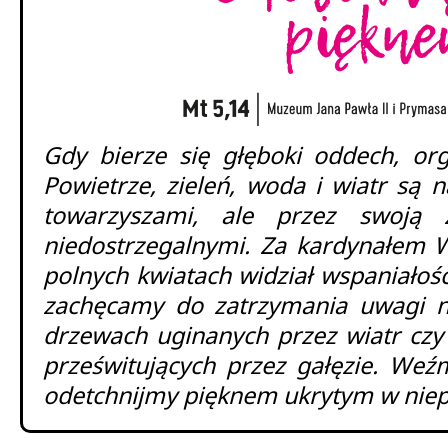
Gdy bierze się głęboki oddech, or
Powietrze, zieleń, woda i wiatr są 
towarzyszami, ale przez swoją z
niedostrzegalnymi. Za kardynałem 
polnych kwiatach widział wspaniałość
zachęcamy do zatrzymania uwagi na
drzewach uginanych przez wiatr czy
prześwitujących przez gałęzie. Weź
odetchnijmy pięknem ukrytym w niep