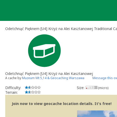
Skip
to
content
Odetchnąć Pięknem [U4] Krzyż na Alei Kasztanowej Traditional C
Odetchnąć Pięknem [U4] Krzyż na Alei Kasztanowej
A cache by
Muzeum Mt 5,14 & Geocaching Warszawa
Message this o
Difficulty:
Size:
(micro)
Terrain:
Join now to view geocache location details. It's free!