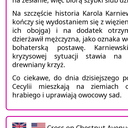
na zesłanie, więc biorą szybki ślub 
Na szczęście historia Karola Karnie
kończy się wydostaniem się z więzie
ich obojga) i na dodatek otrzym
dzierżawił mężczyzna, jako oznaka w
bohaterską postawę. Karniews
kryzysowej sytuacji stawia na s
drewniany krzyż.
Co ciekawe, do dnia dzisiejszego 
Cecylii mieszkają na ziemiach 
hrabiego i uprawiają owocowy sad.
Cross on Chestnut Avenu