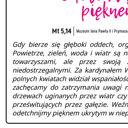
Gdy bierze się głęboki oddech, or
Powietrze, zieleń, woda i wiatr są 
towarzyszami, ale przez swoją z
niedostrzegalnymi. Za kardynałem 
polnych kwiatach widział wspaniałość
zachęcamy do zatrzymania uwagi na
drzewach uginanych przez wiatr czy
prześwitujących przez gałęzie. Weź
odetchnijmy pięknem ukrytym w niep