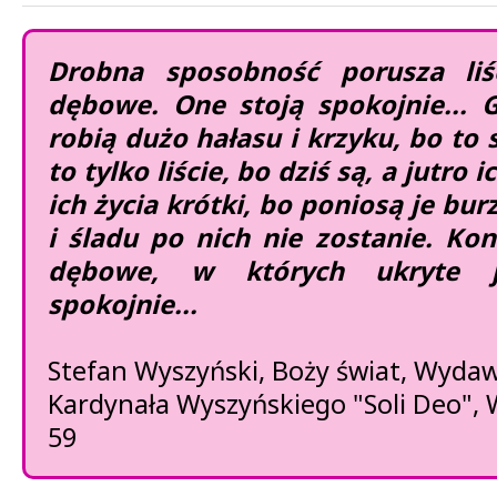
Drobna sposobność porusza liś
dębowe. One stoją spokojnie... G
robią dużo hałasu i krzyku, bo to s
to tylko liście, bo dziś są, a jutro
ich życia krótki, bo poniosą je bur
i śladu po nich nie zostanie. Ko
dębowe, w których ukryte je
spokojnie...
Stefan Wyszyński, Boży świat, Wyda
Kardynała Wyszyńskiego "Soli Deo", 
59