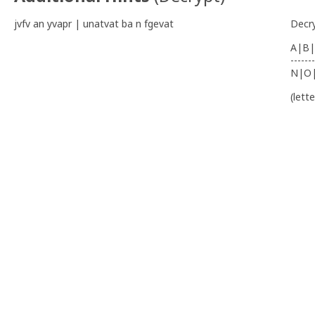
jvfv an yvapr | unatvat ba n fgevat
Decr
A|B|
-------
N|O
(lett