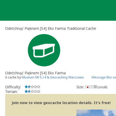
Skip
to
content
Odetchnąć Pięknem [S4] Eko Farma Traditional Cache
Odetchnąć Pięknem [S4] Eko Farma
A cache by
Muzeum Mt 5,14 & Geocaching Warszawa
Message this o
Difficulty:
Size:
(small)
Terrain:
Join now to view geocache location details. It's free!